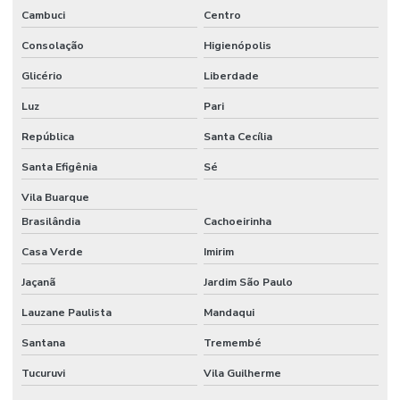
AUTOMAÇÃO
Cambuci
Centro
RESIDENCIAL
ACESSIVEL
Consolação
Higienópolis
AUTOMAÇÃO
Glicério
Liberdade
RESIDENCIAL
ACESSO
Luz
Pari
REMOTO
República
Santa Cecília
AUTOMAÇÃO
RESIDENCIAL
Santa Efigênia
Sé
EM
AMERICANA
Vila Buarque
Brasilândia
Cachoeirinha
AUTOMAÇÃO
RESIDENCIAL
Casa Verde
Imirim
AMERICANA
SP
Jaçanã
Jardim São Paulo
AUTOMAÇÃO
Lauzane Paulista
Mandaqui
RESIDENCIAL
BALNEARIO
CAMBORIU
Santana
Tremembé
Tucuruvi
Vila Guilherme
AUTOMAÇÃO
RESIDENCIAL