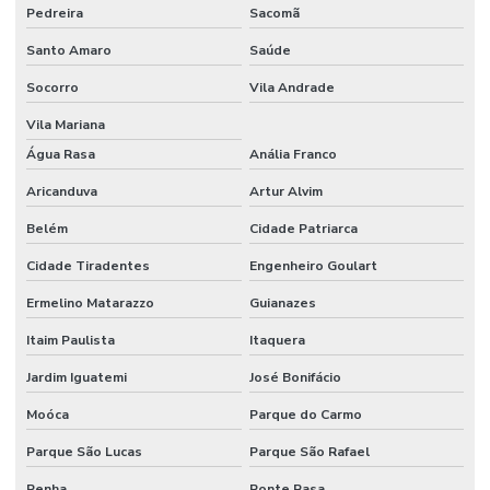
RESIDENCIAL
Pedreira
Sacomã
EFICIÊNCIA
ENERGÉTICA
Santo Amaro
Saúde
AUTOMAÇÃO
Socorro
Vila Andrade
RESIDENCIAL
ESPÍRITO
Vila Mariana
SANTO
Água Rasa
Anália Franco
AUTOMAÇÃO
RESIDENCIAL
Aricanduva
Artur Alvim
FLORIANÓPOLIS
Belém
Cidade Patriarca
AUTOMAÇÃO
RESIDENCIAL
Cidade Tiradentes
Engenheiro Goulart
FORTALEZA
Ermelino Matarazzo
Guianazes
AUTOMAÇÃO
RESIDENCIAL
Itaim Paulista
Itaquera
GOIÂNIA
Jardim Iguatemi
José Bonifácio
AUTOMAÇÃO
RESIDENCIAL
Moóca
Parque do Carmo
LUZES
Parque São Lucas
Parque São Rafael
AUTOMAÇÃO
RESIDENCIAL
Penha
Ponte Rasa