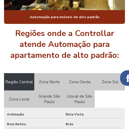
AUTOMAÇÃO
DE LUZES
RESIDENCIAL
Automação para imóveis de alto padrão
AUTOMAÇÃO
Regiões onde a Controllar
PISCINA
atende Automação para
AUTOMAÇÃO
PISCINA
PREÇO
apartamento de alto padrão:
AUTOMAÇÃO
PISCINA
VALOR
Região Central
Zona Norte
Zona Oeste
Zona Sul
AUTOMAÇÃO
DE PORTARIA
Grande São
Litoral de São
AUTOMAÇÃO
Zona Leste
Paulo
Paulo
DE PORTARIA
CONDOMINIO
Aclimação
Bela Vista
AUTOMAÇÃO
RESIDENCIAL
Bom Retiro
Brás