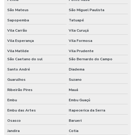
MACEIO
São Mateus
São Miguel Paulista
AUTOMAÇÃO
Sapopemba
Tatuapé
RESIDENCIAL
MANAUS
Vila Carrão
Vila Curuçá
AUTOMAÇÃO
Vila Esperança
Vila Formosa
RESIDENCIAL
MARINGÁ
Vila Matilde
Vila Prudente
AUTOMAÇÃO
São Caetano do sul
São Bernardo do Campo
RESIDENCIAL
EM MINAS
Santo André
Diadema
GERAIS
Guarulhos
Suzano
AUTOMAÇÃO
RESIDENCIAL
Ribeirão Pires
Mauá
ORÇAMENTO
Embu
Embu Guaçú
AUTOMAÇÃO
RESIDENCIAL
Embu das Artes
Itapecerica da Serra
PALMAS
Osasco
Barueri
AUTOMAÇÃO
RESIDENCIAL
Jandira
Cotia
DE PERSIANAS