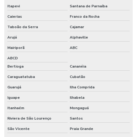
Itapevi
Santana de Parnaíba
AUTOMAÇÃO
RESIDENCIAL
Caierias
Franco da Rocha
PORTO
ALEGRE
Taboão da Serra
Cajamar
AUTOMAÇÃO
Arujá
Alphaville
RESIDENCIAL
PREÇO
Mairiporã
ABC
AUTOMAÇÃO
ABCD
RESIDENCIAL
Bertioga
Cananéia
REMOTA
Caraguatatuba
Cubatão
AUTOMAÇÃO
RESIDENCIAL
Guarujá
Ilha Comprida
EM RIBEIRÃO
PRETO
Iguape
Ilhabela
AUTOMAÇÃO
Itanhaém
Mongaguá
RESIDENCIAL
RIO GRANDE
Riviera de São Lourenço
Santos
DO SUL
São Vicente
Praia Grande
AUTOMAÇÃO
RESIDENCIAL