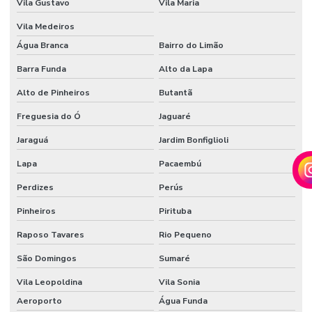
Vila Gustavo
Vila Maria
BELO
HORIZONTE
Vila Medeiros
AUTOMAÇÃO
Água Branca
Bairro do Limão
RESIDENCIAL
BH
Barra Funda
Alto da Lapa
AUTOMAÇÃO
Alto de Pinheiros
Butantã
RESIDENCIAL
EM BRASILIA
Freguesia do Ó
Jaguaré
AUTOMAÇÃO
Jaraguá
Jardim Bonfiglioli
RESIDENCIAL
BRASILIA DF
Lapa
Pacaembú
AUTOMAÇÃO
Perdizes
Perús
RESIDENCIAL
EM CAMPINAS
Pinheiros
Pirituba
AUTOMAÇÃO
Raposo Tavares
Rio Pequeno
RESIDENCIAL
EM CAMPO
São Domingos
Sumaré
GRANDE MS
Vila Leopoldina
Vila Sonia
AUTOMAÇÃO
Aeroporto
Água Funda
RESIDENCIAL