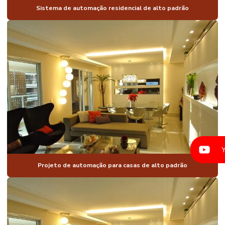
Sistema de automação residencial de alto padrão
AUTOMAÇÃO
COMANDO DE
VOZ
AUTOMAÇÃO
CONDOMÍNIO
RESIDENCIAL
AUTOMAÇÃO
DE
CONDOMINIOS
AUTOMAÇÃO
PARA
CONSTRUTORAS
AUTOMAÇÃO
CORTINAS
Projeto de automação para casas de alto padrão
PERSIANAS
AUTOMAÇÃO
ELETRICA
RESIDENCIAL
AUTOMAÇÃO