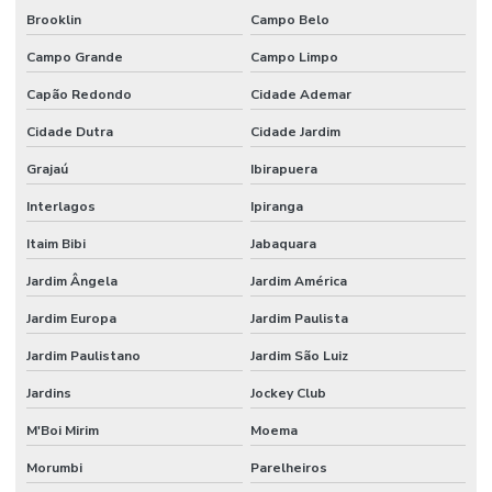
CASCAVEL
Brooklin
Campo Belo
AUTOMAÇÃO
Campo Grande
Campo Limpo
RESIDENCIAL
CONTROLE DE
Capão Redondo
Cidade Ademar
ILUMINAÇÃO
Cidade Dutra
Cidade Jardim
AUTOMAÇÃO
RESIDENCIAL
Grajaú
Ibirapuera
CORTINAS
Interlagos
Ipiranga
AUTOMAÇÃO
RESIDENCIAL
Itaim Bibi
Jabaquara
DF
Jardim Ângela
Jardim América
AUTOMAÇÃO
RESIDENCIAL
Jardim Europa
Jardim Paulista
DOMOTICA
Jardim Paulistano
Jardim São Luiz
AUTOMAÇÃO
RESIDENCIAL
Jardins
Jockey Club
PARA
ECONOMIA DE
M'Boi Mirim
Moema
ENERGIA
Morumbi
Parelheiros
AUTOMAÇÃO