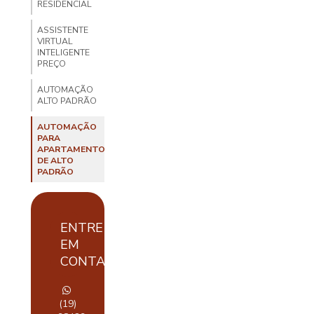
RESIDENCIAL
ASSISTENTE
VIRTUAL
INTELIGENTE
PREÇO
AUTOMAÇÃO
ALTO PADRÃO
AUTOMAÇÃO
PARA
APARTAMENTO
DE ALTO
PADRÃO
AUTOMAÇÃO
DE
APARTAMENTOS
ENTRE
EM
AUTOMAÇÃO
DE
CONTATO
APARTAMENTOS
LUXUOSOS
(19)
AUTOMAÇÃO