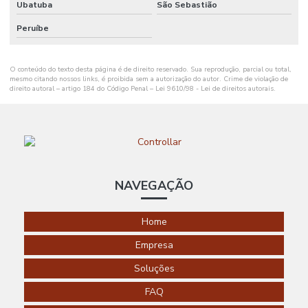
Ubatuba
São Sebastião
SALVADOR
Peruíbe
AUTOMAÇÃO
RESIDENCIAL
SANTA
CATARINA
O conteúdo do texto desta página é de direito reservado. Sua reprodução, parcial ou total,
mesmo citando nossos links, é proibida sem a autorização do autor. Crime de violação de
direito autoral – artigo 184 do Código Penal –
Lei 9610/98 - Lei de direitos autorais
.
AUTOMAÇÃO
RESIDENCIAL
EM SÃO JOSÉ
DOS CAMPOS
AUTOMAÇÃO
RESIDENCIAL
SÃO LUIS
NAVEGAÇÃO
AUTOMAÇÃO
RESIDENCIAL
SÃO PAULO
Home
Empresa
AUTOMAÇÃO
RESIDENCIAL
SEGURANÇA
Soluções
FAQ
AUTOMAÇÃO
RESIDENCIAL