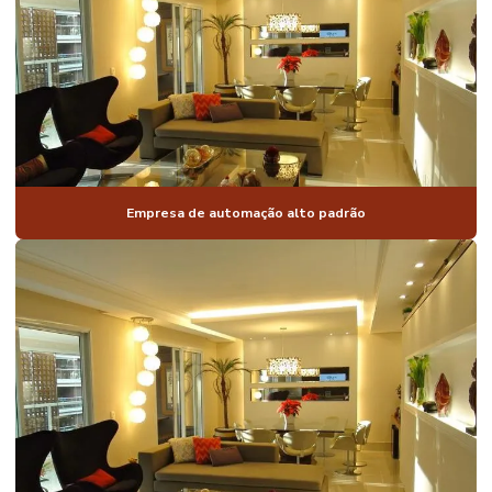
FECHADURA
AUTOMAÇÃO
DE
ILUMINAÇÃO
AUTOMAÇÃO
DE
ILUMINAÇÃO
RESIDENCIAL
Empresa de automação alto padrão
AUTOMAÇÃO
PARA IMÓVEIS
DE ALTO
PADRÃO
AUTOMAÇÃO
DE IMÓVEIS DE
LUXO
AUTOMAÇÃO
DE JANELAS
RESIDENCIAIS
AUTOMAÇÃO
DE LUZ PREÇO