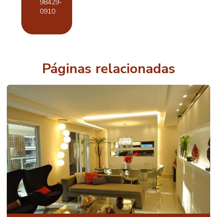
98429-
DE AR
CONDICIONADO
0910
RESIDENCIAL
AUTOMAÇÃO
DE CASA
AUTOMAÇÃO
Páginas relacionadas
DE CASAS DE
ALTO PADRÃO
AUTOMAÇÃO
DE CASAS
INTELIGENTES
AUTOMAÇÃO
DE CASAS
LUXO
AUTOMAÇÃO
PARA CASAS
MODERNAS
AUTOMAÇÃO
DE CASAS
RESIDENCIAIS