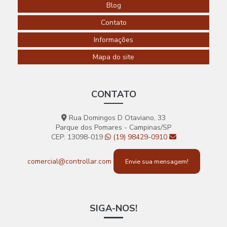
EM
Blog
SOROCABA
Contato
AUTOMAÇÃO
Informações
RESIDENCIAL
EM SP
Mapa do site
AUTOMAÇÃO
RESIDENCIAL
TOMADAS
CONTATO
AUTOMAÇÃO
RESIDENCIAL
Rua Domingos D Otaviano, 33
WIFI
Parque dos Pomares - Campinas/SP
AUTOMAÇÃO
CEP: 13098-019
(19) 98429-0910
RESIDENCIAL
WIRELESS
comercial@controllar.com
Envie sua mensagem!
AUTOMAÇÃO
PARA
RESIDENCIAS
AUTOMATIZAÇÃO
SIGA-NOS!
DE
RESIDÊNCIA