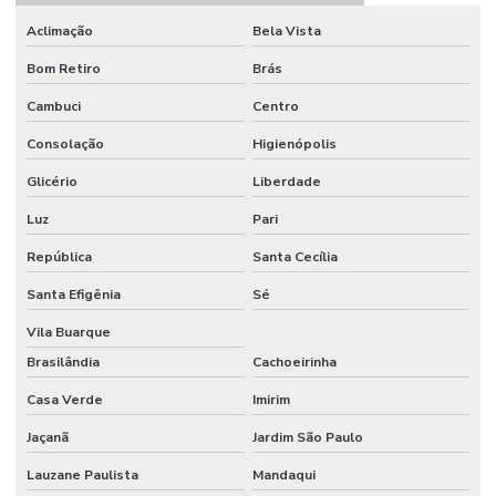
PISCINA
Aclimação
Bela Vista
VALOR
Bom Retiro
Brás
AUTOMAÇÃO
DE PORTARIA
Cambuci
Centro
AUTOMAÇÃO
Consolação
Higienópolis
DE PORTARIA
CONDOMINIO
Glicério
Liberdade
AUTOMAÇÃO
Luz
Pari
RESIDENCIAL
República
Santa Cecília
AUTOMAÇÃO
RESIDENCIAL
Santa Efigênia
Sé
ACESSIVEL
Vila Buarque
AUTOMAÇÃO
Brasilândia
Cachoeirinha
RESIDENCIAL
ACESSO
REMOTO
Casa Verde
Imirim
Jaçanã
Jardim São Paulo
AUTOMAÇÃO
RESIDENCIAL
Lauzane Paulista
Mandaqui
EM
AMERICANA