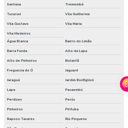
Santana
Tremembé
AUTOMAÇÃO
Tucuruvi
Vila Guilherme
RESIDENCIAL
AMERICANA
SP
Vila Gustavo
Vila Maria
Vila Medeiros
AUTOMAÇÃO
RESIDENCIAL
Água Branca
Bairro do Limão
BALNEARIO
CAMBORIU
Barra Funda
Alto da Lapa
AUTOMAÇÃO
Alto de Pinheiros
Butantã
RESIDENCIAL
BELO
Freguesia do Ó
Jaguaré
HORIZONTE
Jaraguá
Jardim Bonfiglioli
AUTOMAÇÃO
RESIDENCIAL
Lapa
Pacaembú
BH
Perdizes
Perús
AUTOMAÇÃO
RESIDENCIAL
Pinheiros
Pirituba
EM BRASILIA
Raposo Tavares
Rio Pequeno
AUTOMAÇÃO
RESIDENCIAL