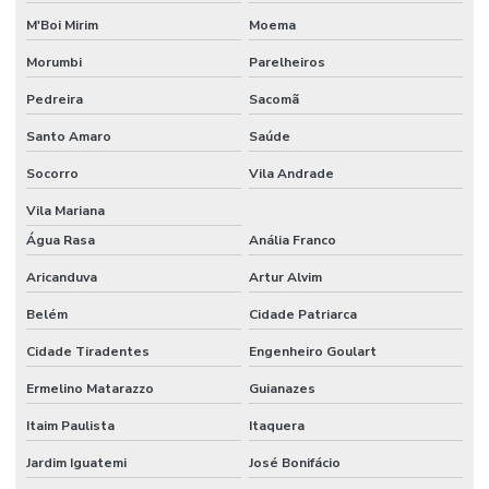
DF
M'Boi Mirim
Moema
AUTOMAÇÃO
Morumbi
Parelheiros
RESIDENCIAL
DOMOTICA
Pedreira
Sacomã
AUTOMAÇÃO
Santo Amaro
Saúde
RESIDENCIAL
PARA
Socorro
Vila Andrade
ECONOMIA DE
ENERGIA
Vila Mariana
AUTOMAÇÃO
Água Rasa
Anália Franco
RESIDENCIAL
EFICIÊNCIA
Aricanduva
Artur Alvim
ENERGÉTICA
Belém
Cidade Patriarca
AUTOMAÇÃO
RESIDENCIAL
Cidade Tiradentes
Engenheiro Goulart
ESPÍRITO
SANTO
Ermelino Matarazzo
Guianazes
AUTOMAÇÃO
Itaim Paulista
Itaquera
RESIDENCIAL
FLORIANÓPOLIS
Jardim Iguatemi
José Bonifácio