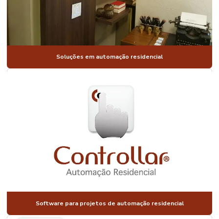
AUTOMAÇÃO
PARA
CONSTRUTORAS
AUTOMAÇÃO
CORTINAS
PERSIANAS
Soluções em automação residencial
AUTOMAÇÃO
ELETRICA
RESIDENCIAL
AUTOMAÇÃO
FECHADURA
AUTOMAÇÃO
DE
ILUMINAÇÃO
AUTOMAÇÃO
DE
ILUMINAÇÃO
RESIDENCIAL
Software para projetos de automação residencial
AUTOMAÇÃO
PARA IMÓVEIS