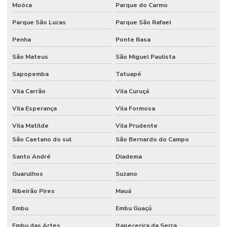
AUTOMAÇÃO
Moóca
Parque do Carmo
RESIDENCIAL
FORTALEZA
Parque São Lucas
Parque São Rafael
AUTOMAÇÃO
Penha
Ponte Rasa
RESIDENCIAL
GOIÂNIA
São Mateus
São Miguel Paulista
AUTOMAÇÃO
Sapopemba
Tatuapé
RESIDENCIAL
LUZES
Vila Carrão
Vila Curuçá
Vila Esperança
Vila Formosa
AUTOMAÇÃO
RESIDENCIAL
MACEIO
Vila Matilde
Vila Prudente
São Caetano do sul
São Bernardo do Campo
AUTOMAÇÃO
RESIDENCIAL
Santo André
Diadema
MANAUS
Guarulhos
Suzano
AUTOMAÇÃO
RESIDENCIAL
Ribeirão Pires
Mauá
MARINGÁ
Embu
Embu Guaçú
AUTOMAÇÃO
RESIDENCIAL
Embu das Artes
Itapecerica da Serra