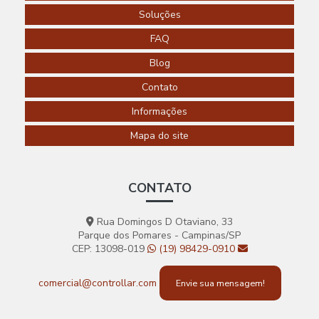
AUTOMAÇÃO
RESIDENCIAL
Soluções
SÃO LUIS
FAQ
AUTOMAÇÃO
RESIDENCIAL
Blog
SÃO PAULO
Contato
AUTOMAÇÃO
Informações
RESIDENCIAL
SEGURANÇA
Mapa do site
AUTOMAÇÃO
RESIDENCIAL
EM
SOROCABA
CONTATO
AUTOMAÇÃO
RESIDENCIAL
Rua Domingos D Otaviano, 33
EM SP
Parque dos Pomares - Campinas/SP
CEP: 13098-019
(19) 98429-0910
AUTOMAÇÃO
RESIDENCIAL
TOMADAS
comercial@controllar.com
Envie sua mensagem!
AUTOMAÇÃO
RESIDENCIAL