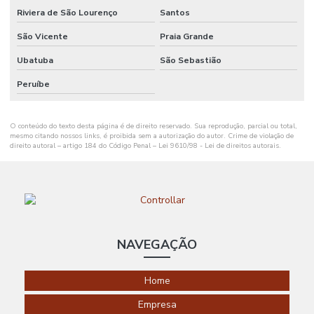
REMOTA
Riviera de São Lourenço
Santos
AUTOMAÇÃO
São Vicente
Praia Grande
RESIDENCIAL
EM RIBEIRÃO
Ubatuba
São Sebastião
PRETO
Peruíbe
AUTOMAÇÃO
RESIDENCIAL
RIO GRANDE
DO SUL
O conteúdo do texto desta página é de direito reservado. Sua reprodução, parcial ou total,
mesmo citando nossos links, é proibida sem a autorização do autor. Crime de violação de
direito autoral – artigo 184 do Código Penal –
Lei 9610/98 - Lei de direitos autorais
.
AUTOMAÇÃO
RESIDENCIAL
SALVADOR
AUTOMAÇÃO
RESIDENCIAL
SANTA
CATARINA
NAVEGAÇÃO
AUTOMAÇÃO
RESIDENCIAL
EM SÃO JOSÉ
Home
DOS CAMPOS
Empresa