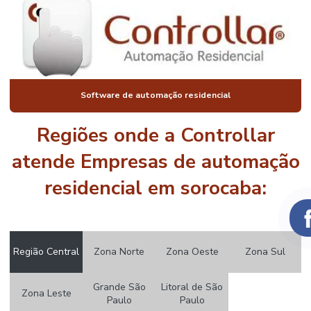
DE ALTO
PADRÃO
AUTOMAÇÃO
DE IMÓVEIS DE
LUXO
AUTOMAÇÃO
Software de automação residencial
DE JANELAS
RESIDENCIAIS
Regiões onde a Controllar
AUTOMAÇÃO
DE LUZ PREÇO
atende Empresas de automação
AUTOMAÇÃO
residencial em sorocaba:
DE LUZES
RESIDENCIAL
AUTOMAÇÃO
PISCINA
Região Central
Zona Norte
Zona Oeste
Zona Sul
AUTOMAÇÃO
PISCINA
PREÇO
Grande São
Litoral de São
Zona Leste
Paulo
Paulo
AUTOMAÇÃO