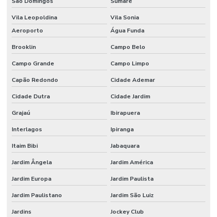
São Domingos
Sumaré
BRASILIA DF
Vila Leopoldina
Vila Sonia
AUTOMAÇÃO
Aeroporto
Água Funda
RESIDENCIAL
EM CAMPINAS
Brooklin
Campo Belo
AUTOMAÇÃO
Campo Grande
Campo Limpo
RESIDENCIAL
EM CAMPO
Capão Redondo
Cidade Ademar
GRANDE MS
Cidade Dutra
Cidade Jardim
AUTOMAÇÃO
RESIDENCIAL
Grajaú
Ibirapuera
CASCAVEL
Interlagos
Ipiranga
AUTOMAÇÃO
RESIDENCIAL
Itaim Bibi
Jabaquara
CONTROLE DE
ILUMINAÇÃO
Jardim Ângela
Jardim América
AUTOMAÇÃO
Jardim Europa
Jardim Paulista
RESIDENCIAL
CORTINAS
Jardim Paulistano
Jardim São Luiz
AUTOMAÇÃO
Jardins
Jockey Club
RESIDENCIAL