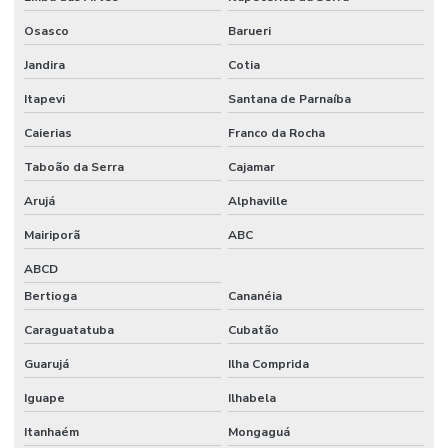
EM MINAS
GERAIS
Osasco
Barueri
AUTOMAÇÃO
Jandira
Cotia
RESIDENCIAL
ORÇAMENTO
Itapevi
Santana de Parnaíba
AUTOMAÇÃO
Caierias
Franco da Rocha
RESIDENCIAL
PALMAS
Taboão da Serra
Cajamar
AUTOMAÇÃO
Arujá
Alphaville
RESIDENCIAL
DE PERSIANAS
Mairiporã
ABC
AUTOMAÇÃO
ABCD
RESIDENCIAL
Bertioga
Cananéia
PORTO
ALEGRE
Caraguatatuba
Cubatão
AUTOMAÇÃO
Guarujá
Ilha Comprida
RESIDENCIAL
PREÇO
Iguape
Ilhabela
AUTOMAÇÃO
Itanhaém
Mongaguá
RESIDENCIAL