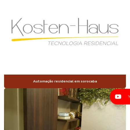
INTELIGENTES
AUTOMAÇÃO
DE CASAS
LUXO
AUTOMAÇÃO
PARA CASAS
MODERNAS
AUTOMAÇÃO
DE CASAS
RESIDENCIAIS
AUTOMAÇÃO
COMANDO DE
Automação residencial em sorocaba
VOZ
AUTOMAÇÃO
CONDOMÍNIO
RESIDENCIAL
AUTOMAÇÃO
DE
CONDOMINIOS