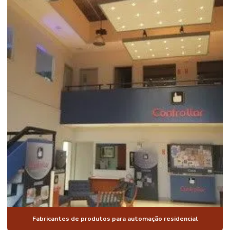
AUTOMAÇÃO
DE CASAS
INTELIGENTES
AUTOMAÇÃO
DE CASAS
LUXO
AUTOMAÇÃO
PARA CASAS
MODERNAS
AUTOMAÇÃO
DE CASAS
RESIDENCIAIS
AUTOMAÇÃO
COMANDO DE
VOZ
AUTOMAÇÃO
CONDOMÍNIO
RESIDENCIAL
AUTOMAÇÃO
Fabricantes de produtos para automação residencial
DE