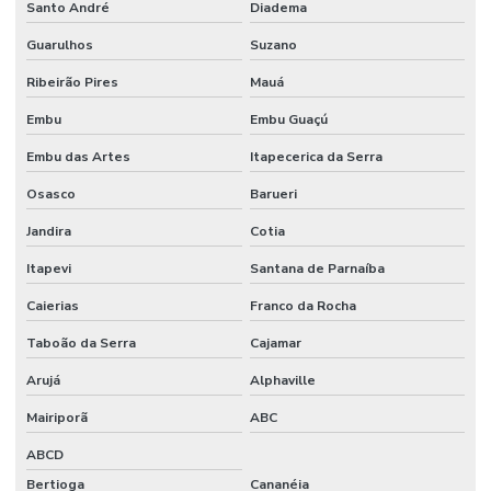
Santo André
Diadema
RESIDENCIAL
EM MINAS
Guarulhos
Suzano
GERAIS
Ribeirão Pires
Mauá
AUTOMAÇÃO
RESIDENCIAL
Embu
Embu Guaçú
ORÇAMENTO
Embu das Artes
Itapecerica da Serra
AUTOMAÇÃO
RESIDENCIAL
Osasco
Barueri
PALMAS
Jandira
Cotia
AUTOMAÇÃO
RESIDENCIAL
Itapevi
Santana de Parnaíba
DE PERSIANAS
Caierias
Franco da Rocha
AUTOMAÇÃO
RESIDENCIAL
Taboão da Serra
Cajamar
PORTO
ALEGRE
Arujá
Alphaville
AUTOMAÇÃO
Mairiporã
ABC
RESIDENCIAL
PREÇO
ABCD
Bertioga
Cananéia
AUTOMAÇÃO