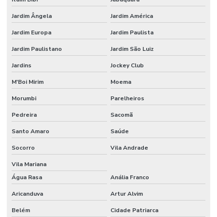
AUTOMAÇÃO
RESIDENCIAL
DF
Jardim Ângela
Jardim América
Jardim Europa
Jardim Paulista
AUTOMAÇÃO
RESIDENCIAL
Jardim Paulistano
Jardim São Luiz
DOMOTICA
Jardins
Jockey Club
AUTOMAÇÃO
RESIDENCIAL
M'Boi Mirim
Moema
PARA
ECONOMIA DE
ENERGIA
Morumbi
Parelheiros
Pedreira
Sacomã
AUTOMAÇÃO
RESIDENCIAL
Santo Amaro
Saúde
EFICIÊNCIA
ENERGÉTICA
Socorro
Vila Andrade
AUTOMAÇÃO
Vila Mariana
RESIDENCIAL
ESPÍRITO
Água Rasa
Anália Franco
SANTO
Aricanduva
Artur Alvim
AUTOMAÇÃO
RESIDENCIAL
Belém
Cidade Patriarca
FLORIANÓPOLIS