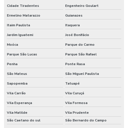
Cidade Tiradentes
Engenheiro Goulart
AUTOMAÇÃO
RESIDENCIAL
Ermelino Matarazzo
Guianazes
FORTALEZA
Itaim Paulista
Itaquera
AUTOMAÇÃO
RESIDENCIAL
Jardim Iguatemi
José Bonifácio
GOIÂNIA
Moóca
Parque do Carmo
AUTOMAÇÃO
RESIDENCIAL
Parque São Lucas
Parque São Rafael
LUZES
Penha
Ponte Rasa
AUTOMAÇÃO
RESIDENCIAL
São Mateus
São Miguel Paulista
MACEIO
Sapopemba
Tatuapé
AUTOMAÇÃO
RESIDENCIAL
Vila Carrão
Vila Curuçá
MANAUS
Vila Esperança
Vila Formosa
AUTOMAÇÃO
RESIDENCIAL
Vila Matilde
Vila Prudente
MARINGÁ
São Caetano do sul
São Bernardo do Campo
AUTOMAÇÃO