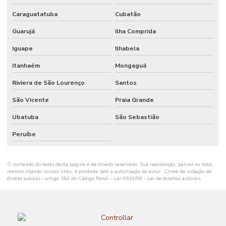
RESIDENCIAL
REMOTA
Caraguatatuba
Cubatão
Guarujá
Ilha Comprida
AUTOMAÇÃO
RESIDENCIAL
EM RIBEIRÃO
Iguape
Ilhabela
PRETO
Itanhaém
Mongaguá
AUTOMAÇÃO
Riviera de São Lourenço
Santos
RESIDENCIAL
RIO GRANDE
DO SUL
São Vicente
Praia Grande
Ubatuba
São Sebastião
AUTOMAÇÃO
RESIDENCIAL
SALVADOR
Peruíbe
AUTOMAÇÃO
RESIDENCIAL
O conteúdo do texto desta página é de direito reservado. Sua reprodução, parcial ou total,
SANTA
mesmo citando nossos links, é proibida sem a autorização do autor. Crime de violação de
CATARINA
direito autoral – artigo 184 do Código Penal –
Lei 9610/98 - Lei de direitos autorais
.
AUTOMAÇÃO
RESIDENCIAL
EM SÃO JOSÉ
DOS CAMPOS