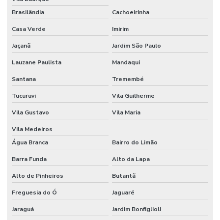
EM
AMERICANA
Brasilândia
Cachoeirinha
AUTOMAÇÃO
Casa Verde
Imirim
RESIDENCIAL
AMERICANA
Jaçanã
Jardim São Paulo
SP
Lauzane Paulista
Mandaqui
AUTOMAÇÃO
RESIDENCIAL
Santana
Tremembé
BALNEARIO
CAMBORIU
Tucuruvi
Vila Guilherme
AUTOMAÇÃO
Vila Gustavo
Vila Maria
RESIDENCIAL
BELO
Vila Medeiros
HORIZONTE
Água Branca
Bairro do Limão
AUTOMAÇÃO
Barra Funda
Alto da Lapa
RESIDENCIAL
BH
Alto de Pinheiros
Butantã
AUTOMAÇÃO
Freguesia do Ó
Jaguaré
RESIDENCIAL
EM BRASILIA
Jaraguá
Jardim Bonfiglioli