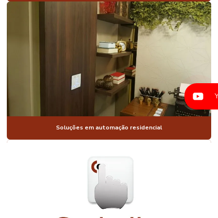
CONDOMINIOS
AUTOMAÇÃO
PARA
CONSTRUTORAS
AUTOMAÇÃO
CORTINAS
PERSIANAS
AUTOMAÇÃO
ELETRICA
RESIDENCIAL
AUTOMAÇÃO
FECHADURA
Soluções em automação residencial
AUTOMAÇÃO
DE
ILUMINAÇÃO
AUTOMAÇÃO
DE
ILUMINAÇÃO
RESIDENCIAL