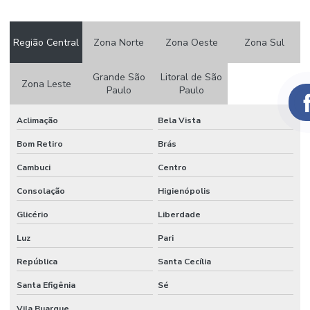
AUTOMAÇÃO
PISCINA
VALOR
Região Central
Zona Norte
Zona Oeste
Zona Sul
AUTOMAÇÃO
DE PORTARIA
Grande São
Litoral de São
Zona Leste
Paulo
Paulo
AUTOMAÇÃO
DE PORTARIA
Aclimação
Bela Vista
CONDOMINIO
Bom Retiro
Brás
AUTOMAÇÃO
RESIDENCIAL
Cambuci
Centro
AUTOMAÇÃO
Consolação
Higienópolis
RESIDENCIAL
ACESSIVEL
Glicério
Liberdade
AUTOMAÇÃO
Luz
Pari
RESIDENCIAL
ACESSO
República
Santa Cecília
REMOTO
Santa Efigênia
Sé
AUTOMAÇÃO
RESIDENCIAL
Vila Buarque