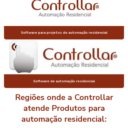
AUTOMAÇÃO
PARA IMÓVEIS
DE ALTO
PADRÃO
AUTOMAÇÃO
DE IMÓVEIS DE
Software para projetos de automação residencial
LUXO
AUTOMAÇÃO
DE JANELAS
RESIDENCIAIS
AUTOMAÇÃO
DE LUZ PREÇO
AUTOMAÇÃO
Software de automação residencial
DE LUZES
RESIDENCIAL
Regiões onde a Controllar
AUTOMAÇÃO
PISCINA
atende Produtos para
AUTOMAÇÃO
automação residencial:
PISCINA
PREÇO