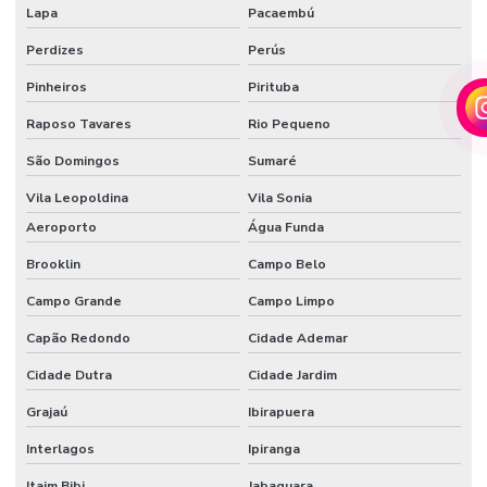
AUTOMAÇÃO
Lapa
Pacaembú
RESIDENCIAL
BRASILIA DF
Perdizes
Perús
AUTOMAÇÃO
Pinheiros
Pirituba
RESIDENCIAL
EM CAMPINAS
Raposo Tavares
Rio Pequeno
AUTOMAÇÃO
São Domingos
Sumaré
RESIDENCIAL
EM CAMPO
Vila Leopoldina
Vila Sonia
GRANDE MS
Aeroporto
Água Funda
AUTOMAÇÃO
RESIDENCIAL
Brooklin
Campo Belo
CASCAVEL
Campo Grande
Campo Limpo
AUTOMAÇÃO
RESIDENCIAL
Capão Redondo
Cidade Ademar
CONTROLE DE
ILUMINAÇÃO
Cidade Dutra
Cidade Jardim
Grajaú
Ibirapuera
AUTOMAÇÃO
RESIDENCIAL
CORTINAS
Interlagos
Ipiranga
Itaim Bibi
Jabaquara