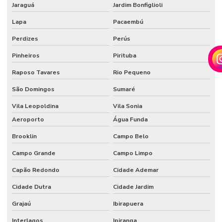
Jaraguá
Jardim Bonfiglioli
AUTOMAÇÃO
Lapa
Pacaembú
RESIDENCIAL
BRASILIA DF
Perdizes
Perús
AUTOMAÇÃO
Pinheiros
Pirituba
RESIDENCIAL
EM CAMPINAS
Raposo Tavares
Rio Pequeno
AUTOMAÇÃO
São Domingos
Sumaré
RESIDENCIAL
EM CAMPO
Vila Leopoldina
Vila Sonia
GRANDE MS
Aeroporto
Água Funda
AUTOMAÇÃO
RESIDENCIAL
Brooklin
Campo Belo
CASCAVEL
Campo Grande
Campo Limpo
AUTOMAÇÃO
RESIDENCIAL
Capão Redondo
Cidade Ademar
CONTROLE DE
ILUMINAÇÃO
Cidade Dutra
Cidade Jardim
Grajaú
Ibirapuera
AUTOMAÇÃO
RESIDENCIAL
CORTINAS
Interlagos
Ipiranga