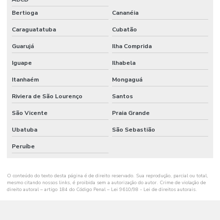
Bertioga
Cananéia
AUTOMAÇÃO
RESIDENCIAL
REMOTA
Caraguatatuba
Cubatão
Guarujá
Ilha Comprida
AUTOMAÇÃO
RESIDENCIAL
EM RIBEIRÃO
Iguape
Ilhabela
PRETO
Itanhaém
Mongaguá
AUTOMAÇÃO
Riviera de São Lourenço
Santos
RESIDENCIAL
RIO GRANDE
DO SUL
São Vicente
Praia Grande
Ubatuba
São Sebastião
AUTOMAÇÃO
RESIDENCIAL
SALVADOR
Peruíbe
AUTOMAÇÃO
RESIDENCIAL
O conteúdo do texto desta página é de direito reservado. Sua reprodução, parcial ou total,
SANTA
mesmo citando nossos links, é proibida sem a autorização do autor. Crime de violação de
CATARINA
direito autoral – artigo 184 do Código Penal –
Lei 9610/98 - Lei de direitos autorais
.
AUTOMAÇÃO
RESIDENCIAL