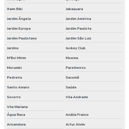
Itaim Bibi
Jabaquara
AUTOMAÇÃO
RESIDENCIAL
DF
Jardim Ângela
Jardim América
Jardim Europa
Jardim Paulista
AUTOMAÇÃO
RESIDENCIAL
Jardim Paulistano
Jardim São Luiz
DOMOTICA
Jardins
Jockey Club
AUTOMAÇÃO
RESIDENCIAL
M'Boi Mirim
Moema
PARA
ECONOMIA DE
ENERGIA
Morumbi
Parelheiros
Pedreira
Sacomã
AUTOMAÇÃO
RESIDENCIAL
Santo Amaro
Saúde
EFICIÊNCIA
ENERGÉTICA
Socorro
Vila Andrade
AUTOMAÇÃO
Vila Mariana
RESIDENCIAL
ESPÍRITO
Água Rasa
Anália Franco
SANTO
Aricanduva
Artur Alvim
AUTOMAÇÃO