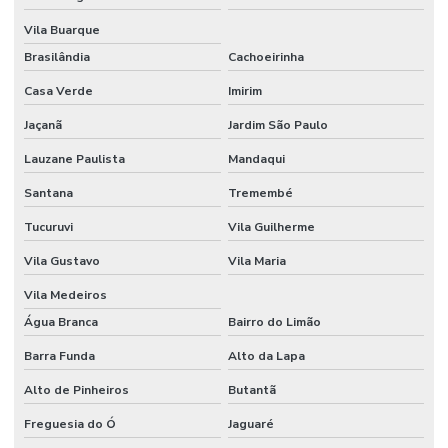
AUTOMAÇÃO
RESIDENCIAL
Vila Buarque
EM
AMERICANA
Brasilândia
Cachoeirinha
AUTOMAÇÃO
Casa Verde
Imirim
RESIDENCIAL
AMERICANA
Jaçanã
Jardim São Paulo
SP
Lauzane Paulista
Mandaqui
AUTOMAÇÃO
RESIDENCIAL
Santana
Tremembé
BALNEARIO
CAMBORIU
Tucuruvi
Vila Guilherme
AUTOMAÇÃO
Vila Gustavo
Vila Maria
RESIDENCIAL
BELO
Vila Medeiros
HORIZONTE
Água Branca
Bairro do Limão
AUTOMAÇÃO
Barra Funda
Alto da Lapa
RESIDENCIAL
BH
Alto de Pinheiros
Butantã
AUTOMAÇÃO
Freguesia do Ó
Jaguaré
RESIDENCIAL
EM BRASILIA