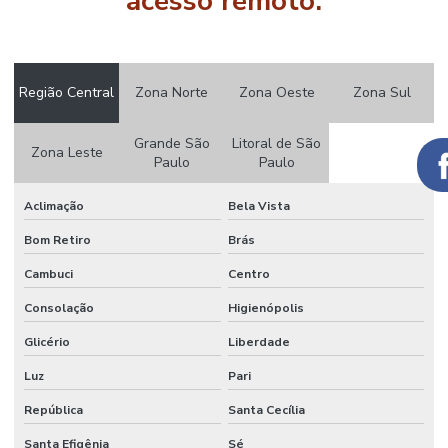
acesso remoto:
PISCINA
PREÇO
AUTOMAÇÃO
PISCINA
VALOR
Região Central
Zona Norte
Zona Oeste
Zona Sul
AUTOMAÇÃO
DE PORTARIA
Grande São
Litoral de São
Zona Leste
Paulo
Paulo
AUTOMAÇÃO
DE PORTARIA
Aclimação
Bela Vista
CONDOMINIO
Bom Retiro
Brás
AUTOMAÇÃO
RESIDENCIAL
Cambuci
Centro
AUTOMAÇÃO
Consolação
Higienópolis
RESIDENCIAL
ACESSIVEL
Glicério
Liberdade
AUTOMAÇÃO
Luz
Pari
RESIDENCIAL
ACESSO
República
Santa Cecília
REMOTO
Santa Efigênia
Sé