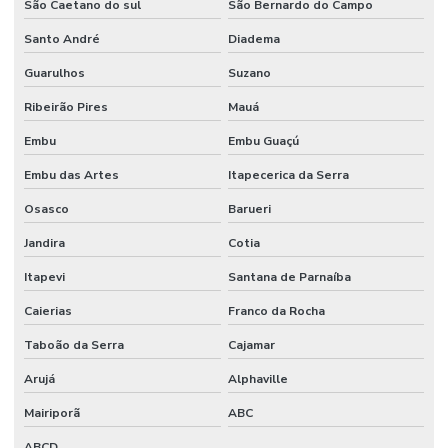
São Caetano do sul
São Bernardo do Campo
AUTOMAÇÃO
Santo André
Diadema
RESIDENCIAL
EM MINAS
Guarulhos
Suzano
GERAIS
Ribeirão Pires
Mauá
AUTOMAÇÃO
RESIDENCIAL
Embu
Embu Guaçú
ORÇAMENTO
Embu das Artes
Itapecerica da Serra
AUTOMAÇÃO
RESIDENCIAL
Osasco
Barueri
PALMAS
Jandira
Cotia
AUTOMAÇÃO
RESIDENCIAL
Itapevi
Santana de Parnaíba
DE PERSIANAS
Caierias
Franco da Rocha
AUTOMAÇÃO
RESIDENCIAL
Taboão da Serra
Cajamar
PORTO
ALEGRE
Arujá
Alphaville
AUTOMAÇÃO
Mairiporã
ABC
RESIDENCIAL
PREÇO
ABCD