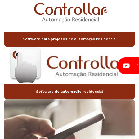
AUTOMAÇÃO
DE
CONDOMINIOS
AUTOMAÇÃO
PARA
CONSTRUTORAS
Software para projetos de automação residencial
AUTOMAÇÃO
CORTINAS
PERSIANAS
AUTOMAÇÃO
ELETRICA
RESIDENCIAL
AUTOMAÇÃO
FECHADURA
Software de automação residencial
AUTOMAÇÃO
DE
ILUMINAÇÃO
AUTOMAÇÃO
DE
ILUMINAÇÃO
RESIDENCIAL