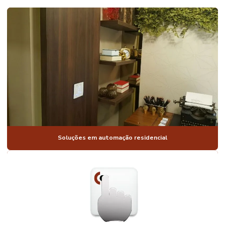
AUTOMAÇÃO
DE CASAS
INTELIGENTES
AUTOMAÇÃO
DE CASAS
LUXO
AUTOMAÇÃO
PARA CASAS
MODERNAS
AUTOMAÇÃO
DE CASAS
RESIDENCIAIS
Soluções em automação residencial
AUTOMAÇÃO
COMANDO DE
VOZ
AUTOMAÇÃO
CONDOMÍNIO
RESIDENCIAL