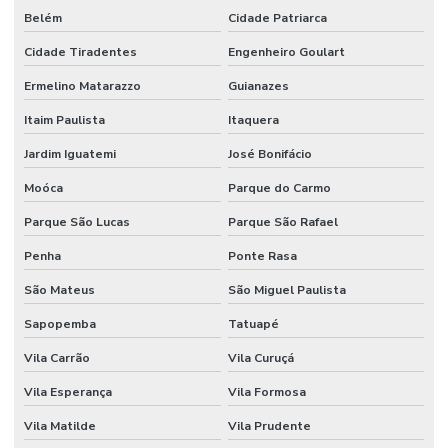
RESIDENCIAL
Belém
Cidade Patriarca
FLORIANÓPOLIS
Cidade Tiradentes
Engenheiro Goulart
AUTOMAÇÃO
RESIDENCIAL
Ermelino Matarazzo
Guianazes
FORTALEZA
Itaim Paulista
Itaquera
AUTOMAÇÃO
RESIDENCIAL
Jardim Iguatemi
José Bonifácio
GOIÂNIA
Moóca
Parque do Carmo
AUTOMAÇÃO
RESIDENCIAL
Parque São Lucas
Parque São Rafael
LUZES
Penha
Ponte Rasa
AUTOMAÇÃO
RESIDENCIAL
São Mateus
São Miguel Paulista
MACEIO
Sapopemba
Tatuapé
AUTOMAÇÃO
RESIDENCIAL
Vila Carrão
Vila Curuçá
MANAUS
Vila Esperança
Vila Formosa
AUTOMAÇÃO
RESIDENCIAL
Vila Matilde
Vila Prudente
MARINGÁ