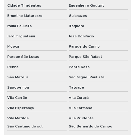
Cidade Tiradentes
Engenheiro Goulart
AUTOMAÇÃO
RESIDENCIAL
Ermelino Matarazzo
Guianazes
FORTALEZA
Itaim Paulista
Itaquera
AUTOMAÇÃO
RESIDENCIAL
Jardim Iguatemi
José Bonifácio
GOIÂNIA
Moóca
Parque do Carmo
AUTOMAÇÃO
RESIDENCIAL
Parque São Lucas
Parque São Rafael
LUZES
Penha
Ponte Rasa
AUTOMAÇÃO
RESIDENCIAL
São Mateus
São Miguel Paulista
MACEIO
Sapopemba
Tatuapé
AUTOMAÇÃO
RESIDENCIAL
Vila Carrão
Vila Curuçá
MANAUS
Vila Esperança
Vila Formosa
AUTOMAÇÃO
RESIDENCIAL
Vila Matilde
Vila Prudente
MARINGÁ
São Caetano do sul
São Bernardo do Campo
AUTOMAÇÃO