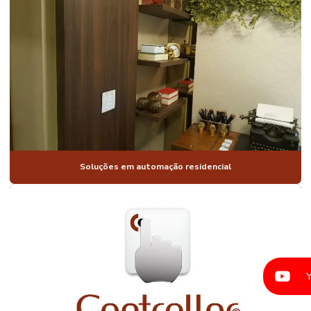
AUTOMAÇÃO
DE CASAS
INTELIGENTES
AUTOMAÇÃO
DE CASAS
LUXO
AUTOMAÇÃO
PARA CASAS
MODERNAS
AUTOMAÇÃO
DE CASAS
RESIDENCIAIS
Soluções em automação residencial
AUTOMAÇÃO
COMANDO DE
VOZ
AUTOMAÇÃO
CONDOMÍNIO
RESIDENCIAL
AUTOMAÇÃO
DE
CONDOMINIOS