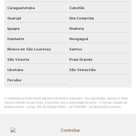
RESIDENCIAL
REMOTA
Caraguatatuba
Cubatão
Guarujá
Ilha Comprida
AUTOMAÇÃO
RESIDENCIAL
EM RIBEIRÃO
Iguape
Ilhabela
PRETO
Itanhaém
Mongaguá
AUTOMAÇÃO
Riviera de São Lourenço
Santos
RESIDENCIAL
RIO GRANDE
DO SUL
São Vicente
Praia Grande
Ubatuba
São Sebastião
AUTOMAÇÃO
RESIDENCIAL
SALVADOR
Peruíbe
AUTOMAÇÃO
RESIDENCIAL
O conteúdo do texto desta página é de direito reservado. Sua reprodução, parcial ou total,
SANTA
mesmo citando nossos links, é proibida sem a autorização do autor. Crime de violação de
CATARINA
direito autoral – artigo 184 do Código Penal –
Lei 9610/98 - Lei de direitos autorais
.
AUTOMAÇÃO
RESIDENCIAL
EM SÃO JOSÉ
DOS CAMPOS