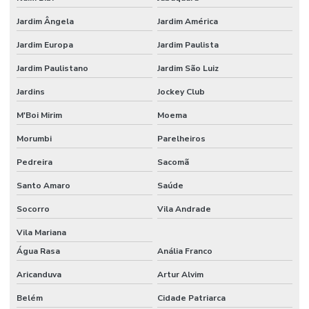
RESIDENCIAL
DF
Jardim Ângela
Jardim América
Jardim Europa
Jardim Paulista
AUTOMAÇÃO
RESIDENCIAL
Jardim Paulistano
Jardim São Luiz
DOMOTICA
Jardins
Jockey Club
AUTOMAÇÃO
RESIDENCIAL
M'Boi Mirim
Moema
PARA
ECONOMIA DE
ENERGIA
Morumbi
Parelheiros
Pedreira
Sacomã
AUTOMAÇÃO
RESIDENCIAL
Santo Amaro
Saúde
EFICIÊNCIA
ENERGÉTICA
Socorro
Vila Andrade
AUTOMAÇÃO
Vila Mariana
RESIDENCIAL
ESPÍRITO
Água Rasa
Anália Franco
SANTO
Aricanduva
Artur Alvim
AUTOMAÇÃO
RESIDENCIAL
Belém
Cidade Patriarca
FLORIANÓPOLIS