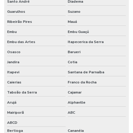
Santo André
Diadema
RESIDENCIAL
EM MINAS
Guarulhos
Suzano
GERAIS
Ribeirão Pires
Mauá
AUTOMAÇÃO
RESIDENCIAL
Embu
Embu Guaçú
ORÇAMENTO
Embu das Artes
Itapecerica da Serra
AUTOMAÇÃO
RESIDENCIAL
Osasco
Barueri
PALMAS
Jandira
Cotia
AUTOMAÇÃO
RESIDENCIAL
Itapevi
Santana de Parnaíba
DE PERSIANAS
Caierias
Franco da Rocha
AUTOMAÇÃO
RESIDENCIAL
Taboão da Serra
Cajamar
PORTO
ALEGRE
Arujá
Alphaville
AUTOMAÇÃO
Mairiporã
ABC
RESIDENCIAL
PREÇO
ABCD
Bertioga
Cananéia
AUTOMAÇÃO