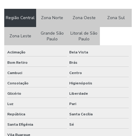
AUTOMAÇÃO
PISCINA
VALOR
Região Central
Zona Norte
Zona Oeste
Zona Sul
AUTOMAÇÃO
DE PORTARIA
Grande São
Litoral de São
Zona Leste
Paulo
Paulo
AUTOMAÇÃO
DE PORTARIA
Aclimação
Bela Vista
CONDOMINIO
Bom Retiro
Brás
AUTOMAÇÃO
RESIDENCIAL
Cambuci
Centro
AUTOMAÇÃO
Consolação
Higienópolis
RESIDENCIAL
ACESSIVEL
Glicério
Liberdade
AUTOMAÇÃO
Luz
Pari
RESIDENCIAL
ACESSO
República
Santa Cecília
REMOTO
Santa Efigênia
Sé
AUTOMAÇÃO
RESIDENCIAL
Vila Buarque