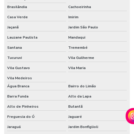
EM
AMERICANA
Brasilândia
Cachoeirinha
AUTOMAÇÃO
Casa Verde
Imirim
RESIDENCIAL
AMERICANA
Jaçanã
Jardim São Paulo
SP
Lauzane Paulista
Mandaqui
AUTOMAÇÃO
RESIDENCIAL
Santana
Tremembé
BALNEARIO
CAMBORIU
Tucuruvi
Vila Guilherme
AUTOMAÇÃO
Vila Gustavo
Vila Maria
RESIDENCIAL
BELO
Vila Medeiros
HORIZONTE
Água Branca
Bairro do Limão
AUTOMAÇÃO
Barra Funda
Alto da Lapa
RESIDENCIAL
BH
Alto de Pinheiros
Butantã
AUTOMAÇÃO
Freguesia do Ó
Jaguaré
RESIDENCIAL
EM BRASILIA
Jaraguá
Jardim Bonfiglioli