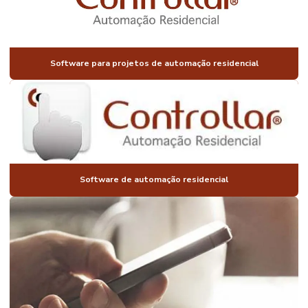
AUTOMAÇÃO
PARA
CONSTRUTORAS
Software para projetos de automação residencial
AUTOMAÇÃO
CORTINAS
PERSIANAS
AUTOMAÇÃO
ELETRICA
RESIDENCIAL
AUTOMAÇÃO
FECHADURA
Software de automação residencial
AUTOMAÇÃO
DE
ILUMINAÇÃO
AUTOMAÇÃO
DE
ILUMINAÇÃO
RESIDENCIAL