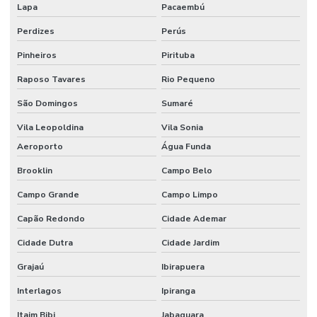
AUTOMAÇÃO
Lapa
Pacaembú
RESIDENCIAL
BRASILIA DF
Perdizes
Perús
AUTOMAÇÃO
Pinheiros
Pirituba
RESIDENCIAL
EM CAMPINAS
Raposo Tavares
Rio Pequeno
AUTOMAÇÃO
São Domingos
Sumaré
RESIDENCIAL
EM CAMPO
Vila Leopoldina
Vila Sonia
GRANDE MS
Aeroporto
Água Funda
AUTOMAÇÃO
RESIDENCIAL
Brooklin
Campo Belo
CASCAVEL
Campo Grande
Campo Limpo
AUTOMAÇÃO
RESIDENCIAL
Capão Redondo
Cidade Ademar
CONTROLE DE
ILUMINAÇÃO
Cidade Dutra
Cidade Jardim
Grajaú
Ibirapuera
AUTOMAÇÃO
RESIDENCIAL
CORTINAS
Interlagos
Ipiranga
Itaim Bibi
Jabaquara
AUTOMAÇÃO