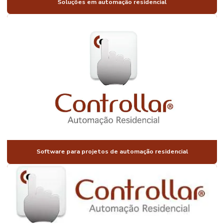
RESIDENCIAIS
Soluções em automação residencial
AUTOMAÇÃO
COMANDO DE
VOZ
AUTOMAÇÃO
CONDOMÍNIO
RESIDENCIAL
AUTOMAÇÃO
DE
CONDOMINIOS
AUTOMAÇÃO
PARA
CONSTRUTORAS
Software para projetos de automação residencial
AUTOMAÇÃO
CORTINAS
PERSIANAS
AUTOMAÇÃO
ELETRICA
RESIDENCIAL