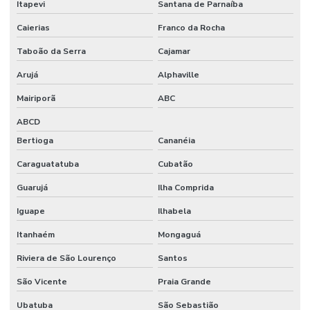
Itapevi
Santana de Parnaíba
DE PERSIANAS
Caierias
Franco da Rocha
AUTOMAÇÃO
RESIDENCIAL
Taboão da Serra
Cajamar
PORTO
ALEGRE
Arujá
Alphaville
AUTOMAÇÃO
Mairiporã
ABC
RESIDENCIAL
PREÇO
ABCD
Bertioga
Cananéia
AUTOMAÇÃO
RESIDENCIAL
REMOTA
Caraguatatuba
Cubatão
Guarujá
Ilha Comprida
AUTOMAÇÃO
RESIDENCIAL
EM RIBEIRÃO
Iguape
Ilhabela
PRETO
Itanhaém
Mongaguá
AUTOMAÇÃO
Riviera de São Lourenço
Santos
RESIDENCIAL
RIO GRANDE
DO SUL
São Vicente
Praia Grande
Ubatuba
São Sebastião
AUTOMAÇÃO