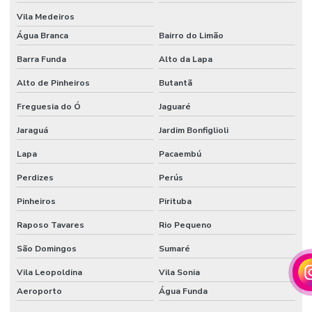
RESIDENCIAL
BELO
Vila Medeiros
HORIZONTE
Água Branca
Bairro do Limão
AUTOMAÇÃO
Barra Funda
Alto da Lapa
RESIDENCIAL
BH
Alto de Pinheiros
Butantã
AUTOMAÇÃO
Freguesia do Ó
Jaguaré
RESIDENCIAL
EM BRASILIA
Jaraguá
Jardim Bonfiglioli
AUTOMAÇÃO
Lapa
Pacaembú
RESIDENCIAL
BRASILIA DF
Perdizes
Perús
AUTOMAÇÃO
Pinheiros
Pirituba
RESIDENCIAL
EM CAMPINAS
Raposo Tavares
Rio Pequeno
AUTOMAÇÃO
São Domingos
Sumaré
RESIDENCIAL
EM CAMPO
Vila Leopoldina
Vila Sonia
GRANDE MS
Aeroporto
Água Funda
AUTOMAÇÃO