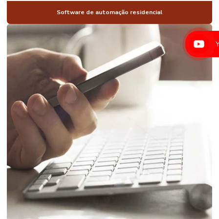
AUTOMAÇÃO
FECHADURA
Software de automação residencial
AUTOMAÇÃO
DE
ILUMINAÇÃO
AUTOMAÇÃO
DE
ILUMINAÇÃO
RESIDENCIAL
AUTOMAÇÃO
PARA IMÓVEIS
DE ALTO
PADRÃO
AUTOMAÇÃO
DE IMÓVEIS DE
LUXO
AUTOMAÇÃO
DE JANELAS
RESIDENCIAIS
AUTOMAÇÃO