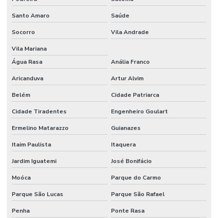
AUTOMAÇÃO
RESIDENCIAL
Santo Amaro
Saúde
EFICIÊNCIA
ENERGÉTICA
Socorro
Vila Andrade
AUTOMAÇÃO
Vila Mariana
RESIDENCIAL
ESPÍRITO
Água Rasa
Anália Franco
SANTO
Aricanduva
Artur Alvim
AUTOMAÇÃO
RESIDENCIAL
Belém
Cidade Patriarca
FLORIANÓPOLIS
Cidade Tiradentes
Engenheiro Goulart
AUTOMAÇÃO
RESIDENCIAL
Ermelino Matarazzo
Guianazes
FORTALEZA
Itaim Paulista
Itaquera
AUTOMAÇÃO
RESIDENCIAL
Jardim Iguatemi
José Bonifácio
GOIÂNIA
Moóca
Parque do Carmo
AUTOMAÇÃO
RESIDENCIAL
Parque São Lucas
Parque São Rafael
LUZES
Penha
Ponte Rasa
AUTOMAÇÃO