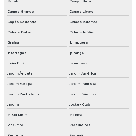
RESIDENCIAL
Brooklin
Campo Belo
CASCAVEL
Campo Grande
Campo Limpo
AUTOMAÇÃO
RESIDENCIAL
Capão Redondo
Cidade Ademar
CONTROLE DE
ILUMINAÇÃO
Cidade Dutra
Cidade Jardim
Grajaú
Ibirapuera
AUTOMAÇÃO
RESIDENCIAL
CORTINAS
Interlagos
Ipiranga
Itaim Bibi
Jabaquara
AUTOMAÇÃO
RESIDENCIAL
DF
Jardim Ângela
Jardim América
Jardim Europa
Jardim Paulista
AUTOMAÇÃO
RESIDENCIAL
Jardim Paulistano
Jardim São Luiz
DOMOTICA
Jardins
Jockey Club
AUTOMAÇÃO
RESIDENCIAL
M'Boi Mirim
Moema
PARA
ECONOMIA DE
ENERGIA
Morumbi
Parelheiros
Pedreira
Sacomã