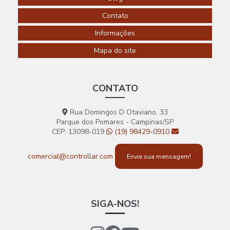
RESIDENCIAL
EM
Contato
SOROCABA
Informações
AUTOMAÇÃO
RESIDENCIAL
Mapa do site
EM SP
AUTOMAÇÃO
RESIDENCIAL
CONTATO
TOMADAS
AUTOMAÇÃO
Rua Domingos D Otaviano, 33
RESIDENCIAL
Parque dos Pomares - Campinas/SP
WIFI
CEP: 13098-019
(19) 98429-0910
AUTOMAÇÃO
RESIDENCIAL
comercial@controllar.com
Envie sua mensagem!
WIRELESS
AUTOMAÇÃO
PARA
RESIDENCIAS
SIGA-NOS!
AUTOMATIZAÇÃO
DE