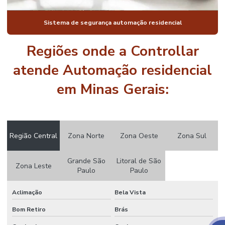
DE LUZ PREÇO
AUTOMAÇÃO
Sistema de segurança automação residencial
DE LUZES
RESIDENCIAL
Regiões onde a Controllar
AUTOMAÇÃO
PISCINA
atende Automação residencial
AUTOMAÇÃO
em Minas Gerais:
PISCINA
PREÇO
AUTOMAÇÃO
PISCINA
VALOR
Região Central
Zona Norte
Zona Oeste
Zona Sul
AUTOMAÇÃO
DE PORTARIA
Grande São
Litoral de São
Zona Leste
Paulo
Paulo
AUTOMAÇÃO
DE PORTARIA
Aclimação
Bela Vista
CONDOMINIO
Bom Retiro
Brás
AUTOMAÇÃO
RESIDENCIAL