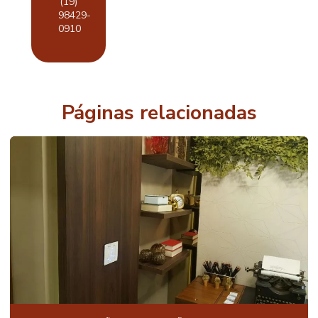
(19)
AUTOMAÇÃO
98429-
DE AR
CONDICIONADO
0910
RESIDENCIAL
AUTOMAÇÃO
DE CASA
AUTOMAÇÃO
Páginas relacionadas
DE CASAS DE
ALTO PADRÃO
AUTOMAÇÃO
DE CASAS
INTELIGENTES
AUTOMAÇÃO
DE CASAS
LUXO
AUTOMAÇÃO
PARA CASAS
MODERNAS
AUTOMAÇÃO
DE CASAS