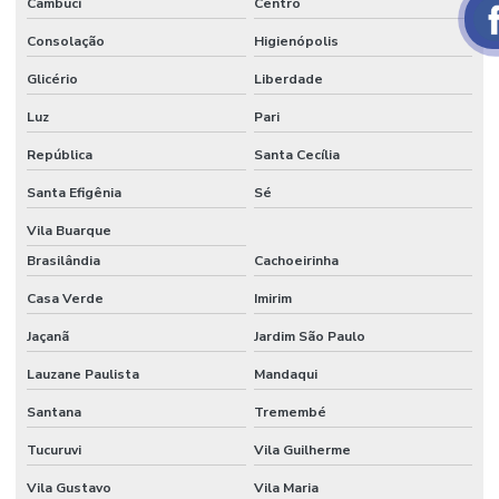
Cambuci
Centro
AUTOMAÇÃO
Consolação
Higienópolis
RESIDENCIAL
ACESSIVEL
Glicério
Liberdade
AUTOMAÇÃO
Luz
Pari
RESIDENCIAL
ACESSO
República
Santa Cecília
REMOTO
Santa Efigênia
Sé
AUTOMAÇÃO
RESIDENCIAL
Vila Buarque
EM
AMERICANA
Brasilândia
Cachoeirinha
AUTOMAÇÃO
Casa Verde
Imirim
RESIDENCIAL
AMERICANA
Jaçanã
Jardim São Paulo
SP
Lauzane Paulista
Mandaqui
AUTOMAÇÃO
RESIDENCIAL
Santana
Tremembé
BALNEARIO
CAMBORIU
Tucuruvi
Vila Guilherme
AUTOMAÇÃO
Vila Gustavo
Vila Maria