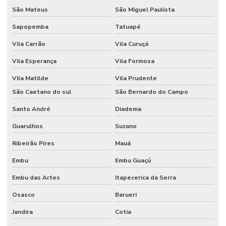
RESIDENCIAL
São Mateus
São Miguel Paulista
MACEIO
Sapopemba
Tatuapé
AUTOMAÇÃO
RESIDENCIAL
Vila Carrão
Vila Curuçá
MANAUS
Vila Esperança
Vila Formosa
AUTOMAÇÃO
RESIDENCIAL
Vila Matilde
Vila Prudente
MARINGÁ
São Caetano do sul
São Bernardo do Campo
AUTOMAÇÃO
Santo André
Diadema
RESIDENCIAL
EM MINAS
Guarulhos
Suzano
GERAIS
Ribeirão Pires
Mauá
AUTOMAÇÃO
RESIDENCIAL
Embu
Embu Guaçú
ORÇAMENTO
Embu das Artes
Itapecerica da Serra
AUTOMAÇÃO
RESIDENCIAL
Osasco
Barueri
PALMAS
Jandira
Cotia
AUTOMAÇÃO
RESIDENCIAL