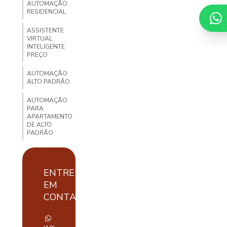
AUTOMAÇÃO
RESIDENCIAL
ASSISTENTE
VIRTUAL
INTELIGENTE
PREÇO
AUTOMAÇÃO
ALTO PADRÃO
AUTOMAÇÃO
PARA
APARTAMENTO
DE ALTO
PADRÃO
AUTOMAÇÃO
DE
APARTAMENTOS
ENTRE
EM
AUTOMAÇÃO
DE
CONTATO
APARTAMENTOS
LUXUOSOS